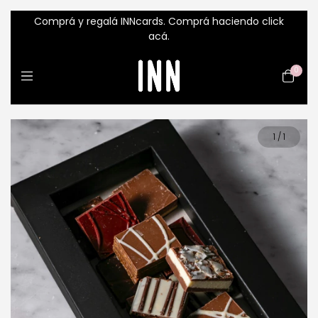
Comprá y regalá INNcards. Comprá haciendo click
acá.
0
1
/
1