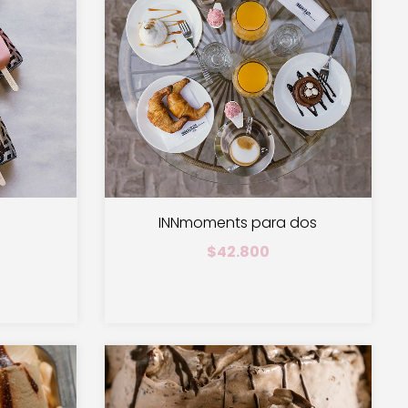
INNmoments para dos
$42.800