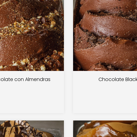
olate con Almendras
Chocolate Blac