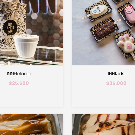
INNHelado
INNKids
$25.500
$35.000