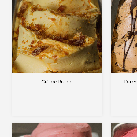
Créme Brûlée
Dulc