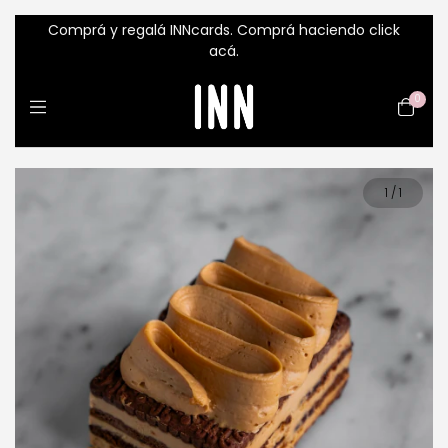
Comprá y regalá INNcards. Comprá haciendo click
acá.
0
1
/
1