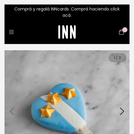
Comprá y regalá INNcards. Comprá haciendo click
acá.
0
1
/
2