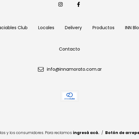
aciables Club
Locales
Delivery
Productos
INN Bl
Contacto
info@innamorato.com.ar
las y los consumidores. Para reclamos
ingresá acá.
/
Botón de arrep