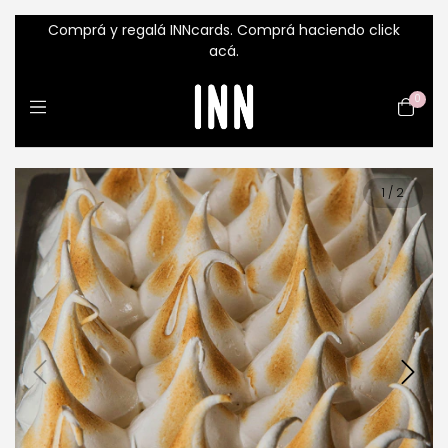
Comprá y regalá INNcards. Comprá haciendo click
acá.
0
1
/
2