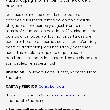
Plaza Shopping, el primer centro comercial de la
provincia.
Después de una rica comida en el patio de
comidas o los restaurantes del complejo estás
obligado a conocernos y degustar entre nuestros
más de 35 sabores de helados y 20 variedades de
paletas o Ice-pops. Por las mañanas, tardes o en
cualquier horario ofrecemos servicio de cafetería y
pastelería, también jugos naturales y gaseosas. Si
necesitas regalar o regalarte algo dulce, los
bombones rellenos y los cuadraditos de chocolate
son ideales. ¡Te esperamos!
Ubicación:
Boulevard Pérez Cuesta, Mendoza Plaza
Shopping
CARTA y PRECIOS
:
Consultar acá
Nos encontás en la App de
Pedidos Ya
como
Innamorato Shopping
- Por consultas podes contactarnos por