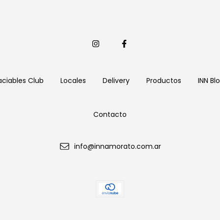
aciables Club
Locales
Delivery
Productos
INN Bl
Contacto
info@innamorato.com.ar