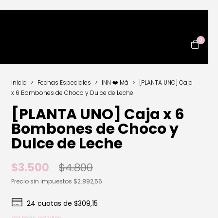
0
Inicio
>
Fechas Especiales
>
INN ❤️ Má
>
[PLANTA UNO] Caja
x 6 Bombones de Choco y Dulce de Leche
[PLANTA UNO] Caja x 6
Bombones de Choco y
Dulce de Leche
$3.500
$4.800
Precio sin impuestos
$2.892,56
24
cuotas de
$309,15
Ver más detalles