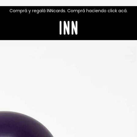
Comprá y regalá INNcards. Comprá haciendo click acá.