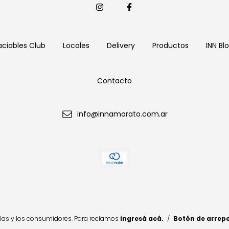
aciables Club
Locales
Delivery
Productos
INN Bl
Contacto
info@innamorato.com.ar
las y los consumidores. Para reclamos
ingresá acá.
/
Botón de arrep